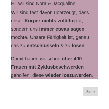
Hi, wir sind Nora & Jacqueline
Wir sind fest davon überzeugt, dass
unser
Körper nichts zufällig
tut,
sondern uns
immer etwas sagen
möchte. Unsere Fähigkeit ist, genau
das zu
entschlüsseln
& zu
lösen
.
Damit haben wir schon
über 400
Frauen mit Zyklusbeschwerden
geholfen, diese
wieder loszuwerden
.