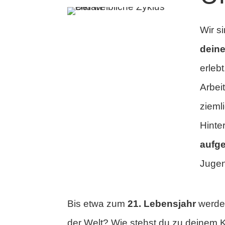
Wir s
dein
erleb
Arbei
zieml
Hinte
aufg
Jugen
Bis etwa zum
21. Lebensjahr
werden
der Welt? Wie stehst du zu deinem K