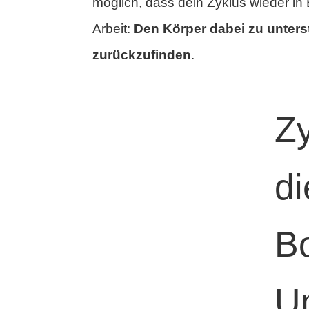
möglich, dass dein Zyklus wieder in
Arbeit:
Den Körper dabei zu unterst
zurückzufinden
.
Z
d
B
U