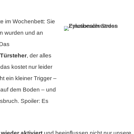
e im Wochenbett: Sie
en wurden und an
 Das
n
Türsteher
, der alles
das kostet nur leider
ht ein kleiner Trigger –
 auf dem Boden – und
usbruch. Spoiler: Es
wieder aktiviert
und beeinflussen nicht nur unsere