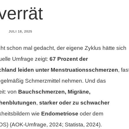
verrät
JULI 18, 2025
ht schon mal gedacht, der eigene Zyklus hätte sich
elle Umfrage zeigt:
67 Prozent der
chland leiden unter Menstruationsschmerzen
, fas
e regelmäßig Schmerzmittel nehmen. Und das
eit: von
Bauchschmerzen, Migräne,
henblutungen
,
starker oder zu schwacher
kheitsbildern wie
Endometriose
oder dem
S) (AOK-Umfrage, 2024; Statista, 2024).