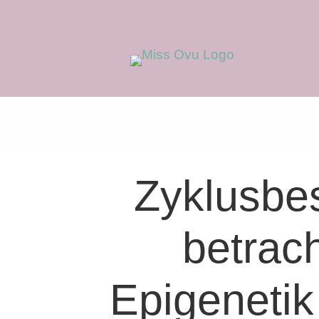
Zyklusbe
betrac
Epigeneti