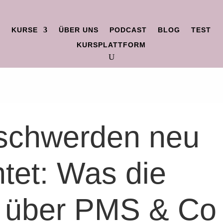
KURSE
ÜBER UNS
PODCAST
BLOG
TEST
KURSPLATTFORM
schwerden neu
htet: Was die
k über PMS & Co